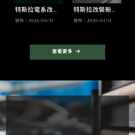
特斯拉電系改裝
特斯拉改裝新手
全攻略：從
必看：如何挑選
發佈：2026/04/21
發佈：2026/04/14
YOKE方向盤、
最適合 Model Y
電動天窗到電動
的空力套件提升
前廂，車友最愛
顏值？
查看更多
的十大清單解析
特斯拉改裝
台南特斯拉改裝
仁德區特斯拉改裝
特斯拉電動車改裝
台南特斯拉電動車改裝