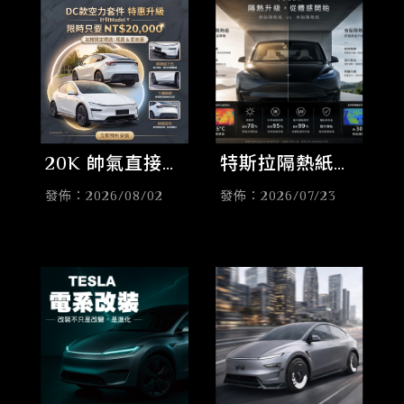
20K 帥氣直接封
特斯拉隔熱紙怎
頂！限定DC款
麼選？2026年3
發佈：2026/08/02
發佈：2026/07/23
式完整大包送節
月新制一次看
能蓋+尾翼，全
懂！呱樂幫你搭
套特惠中！
配最適合的方案
加送底墊三件套