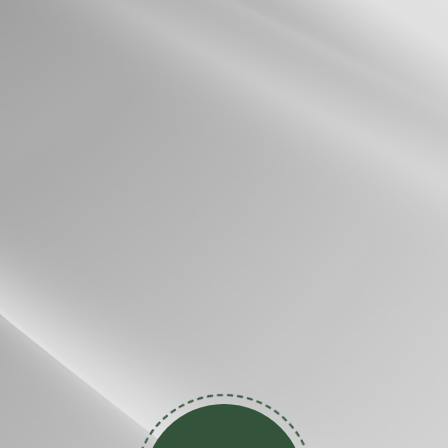
CONTACT US
聯絡我們
LINE
FB
@quackev
呱樂電驢工坊
IG
電話
ackev.tesla
0986-916-038